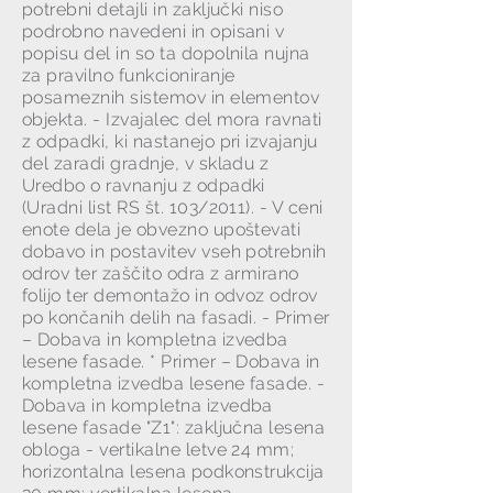
potrebni detajli in zaključki niso
podrobno navedeni in opisani v
popisu del in so ta dopolnila nujna
za pravilno funkcioniranje
posameznih sistemov in elementov
objekta. - Izvajalec del mora ravnati
z odpadki, ki nastanejo pri izvajanju
del zaradi gradnje, v skladu z
Uredbo o ravnanju z odpadki
(Uradni list RS št. 103/2011). - V ceni
enote dela je obvezno upoštevati
dobavo in postavitev vseh potrebnih
odrov ter zaščito odra z armirano
folijo ter demontažo in odvoz odrov
po končanih delih na fasadi. - Primer
– Dobava in kompletna izvedba
lesene fasade. * Primer – Dobava in
kompletna izvedba lesene fasade. -
Dobava in kompletna izvedba
lesene fasade "Z1": zaključna lesena
obloga - vertikalne letve 24 mm;
horizontalna lesena podkonstrukcija