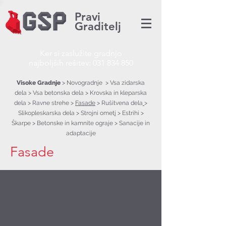
Pravi
Graditelj
Ker si zaslužite gradnjo
najboljših rešitev:
031 834 850
Visoke Gradnje
>
Novogradnje
>
Vsa zidarska
dela
>
Vsa betonska dela
>
Krovska in kleparska
dela
>
Ravne strehe
>
Fasade
>
Rušitvena dela
>
Slikopleskarska dela
>
Strojni omet
i
>
Estrihi
>
Škarpe
> Betonske in kamnite ograje
>
Sanacije in
adaptacije
Fasade