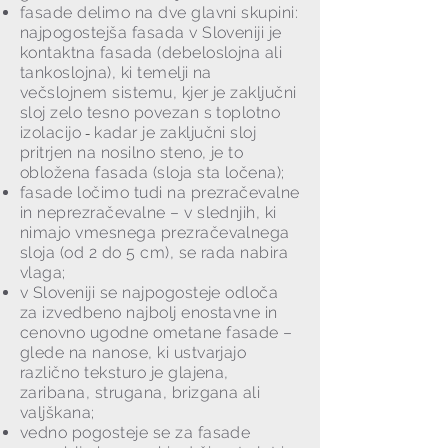
fasade delimo na dve glavni skupini:
najpogostejša fasada v Sloveniji je
kontaktna fasada (debeloslojna ali
tankoslojna), ki temelji na
večslojnem sistemu, kjer je zaključni
sloj zelo tesno povezan s toplotno
izolacijo
-
kadar je zaključni sloj
pritrjen na nosilno steno, je to
obložena fasada (sloja sta ločena);
fasade ločimo tudi na prezračevalne
in neprezračevalne – v slednjih, ki
nimajo vmesnega prezračevalnega
sloja (od 2 do 5 cm), se rada nabira
vlaga;
v Sloveniji se najpogosteje odloča
za izvedbeno najbolj enostavne in
cenovno ugodne ometane fasade –
glede na nanose, ki ustvarjajo
različno teksturo je glajena,
zaribana, strugana, brizgana ali
valjškana;
vedno pogosteje se za fasade