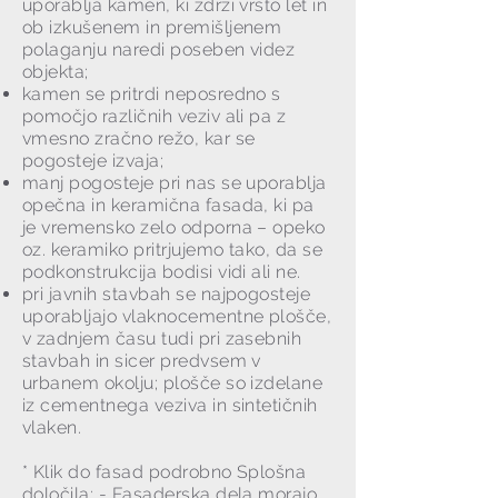
uporablja kamen, ki zdrži vrsto let in
ob izkušenem in premišljenem
polaganju naredi poseben videz
objekta;
kamen se pritrdi neposredno s
pomočjo različnih veziv ali pa z
vmesno zračno režo, kar se
pogosteje izvaja;
manj pogosteje pri nas se uporablja
opečna in keramična fasada, ki pa
je vremensko zelo odporna – opeko
oz. keramiko pritrjujemo tako, da se
podkonstrukcija bodisi vidi ali ne.
pri javnih stavbah se najpogosteje
uporabljajo vlaknocementne plošče,
v zadnjem času tudi pri zasebnih
stavbah in sicer predvsem v
urbanem okolju; plošče so izdelane
iz cementnega veziva in sintetičnih
vlaken.
* Klik do fasad podrobno Splošna
določila: - Fasaderska dela morajo