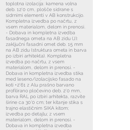
toplotna izolacija: kamena volna
deb. 12'0 cm, plošče sidrane s
sidrnimi elementi v AB konstrukcijo.
Kompletna izvedba po načrtu, z
vsem materialom, delom in prenosi.
- Dobava in kompletna izvedba
fasadnega ometa na AB zidu (J):
zaključni fasadni omet deb. 15 mm
na AB zidu (struktura ometa in barva
po izbiri arhitekta). Kompletna
izvedba po načrtu, z vsem
materialom, delom in prenosi. -
Dobava in kompletna izvedba stika
med leseno/izolacijsko fasado na
koti +2'61 z Alu prašno barvano
profilirano pločevino deb. 2'0 mm,
barva RAL po izbiri arhitekta, razvite
širine ca 30'0 cm; ter kitanje stika s
trajno elastičnim SIKA kitom;
izvedba po detajlu; z vsem
materialom, delom in prenosi. -
Dobava in kompletna izvedba