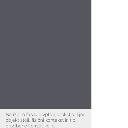
Na izbiro fasade vplivajo: okolje, kjer
objekt stoji, fizični kontekst in tip
gradbene konstrukcije;