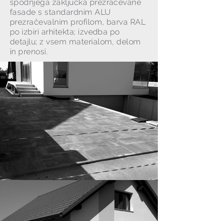
spodnjega zaključka prezračevane
fasade s standardnim ALU
prezračevalnim profilom, barva RAL
po izbiri arhitekta; izvedba po
detajlu; z vsem materialom, delom
in prenosi.