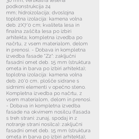
30 mm; vertikalna lesena
podkonstrukcija 24
mm;
hidroizolacija; dvoslojna
toplotna izolacija: kamena volna
deb. 2X7'0 cm; kvaliteta lesa in
finalna zaščita lesa po izbiri
arhitekta; kompletna izvedba po
načrtu, z vsem materialom, delom
in prenosi. - Dobava in kompletna
izvedba fasade "Z2": zaključni
fasadni omet deb. 15 mm (struktura
ometa in barva po izbiri arhitekta);
toplotna izolacija: kamena volna
deb. 20'0 cm, plošče sidrane s
sidrnimi elementi v opečno steno.
Kompletna izvedba po načrtu, z
vsem materialom, delom in prenosi.
- Dobava in kompletna izvedba
fasade na okvirnem nosilcu (fasada
s treh strani: zunaj, spodaj in z
notranje strani nosilca): zaključni
fasadni omet deb. 15 mm (struktura
ometa in barva po izbiri arhitekta);