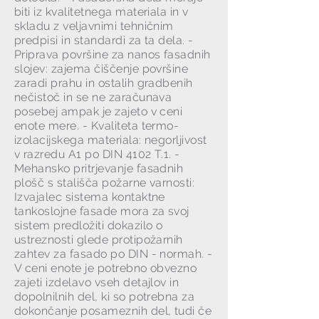
biti iz kvalitetnega materiala in v
skladu z veljavnimi tehničnim
predpisi in standardi za ta dela. -
Priprava površine za nanos fasadnih
slojev: zajema čiščenje površine
zaradi prahu in ostalih gradbenih
nečistoč in se ne zaračunava
posebej ampak je zajeto v ceni
enote mere. - Kvaliteta termo-
izolacijskega materiala: negorljivost
v razredu A1 po DIN 4102 T.1. -
Mehansko pritrjevanje fasadnih
plošč s stališča požarne varnosti:
Izvajalec sistema kontaktne
tankoslojne fasade mora za svoj
sistem predložiti dokazilo o
ustreznosti glede protipožarnih
zahtev za fasado po DIN - normah. -
V ceni enote je potrebno obvezno
zajeti izdelavo vseh detajlov in
dopolnilnih del, ki so potrebna za
dokončanje posameznih del, tudi če