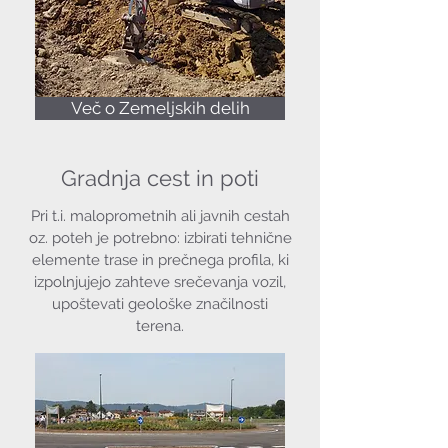
Več o Zemeljskih delih
Gradnja cest in poti
Pri t.i. maloprometnih ali javnih cestah
oz. poteh je potrebno: izbirati tehnične
elemente trase in prečnega profila, ki
izpolnjujejo zahteve srečevanja vozil,
upoštevati geološke značilnosti
terena.