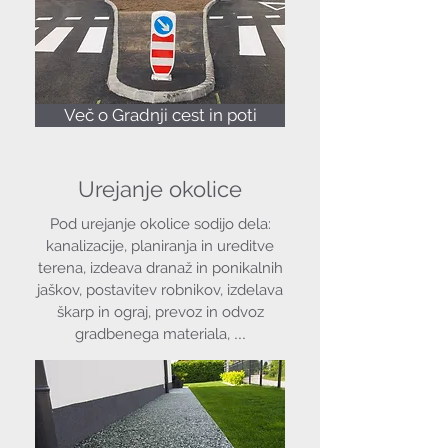
Več o Gradnji cest in poti
Urejanje okolice
Pod urejanje okolice sodijo dela:
kanalizacije, planiranja in ureditve
terena, izdeava dranaž in ponikalnih
jaškov, postavitev robnikov, izdelava
škarp in ograj, prevoz in odvoz
...
gradbenega materiala,