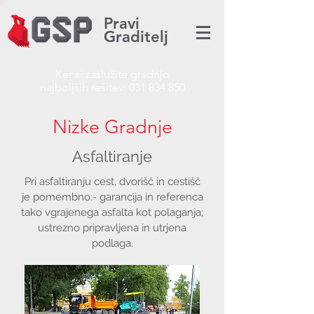
Pravi
Graditelj
Ker si zaslužite gradnjo
najboljših rešitev:
031 834 850
Nizke Gradnje
Asfaltiranje
Pri asfaltiranju cest, dvorišč in cestišč
je pomembno:- garancija in referenca
tako vgrajenega asfalta kot polaganja;
ustrezno pripravljena in utrjena
podlaga.