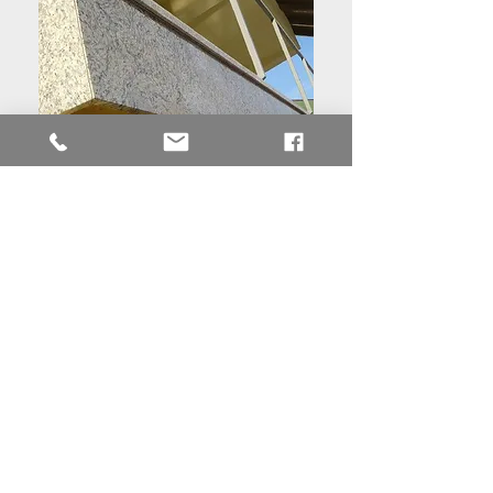
Več o Kamnoseških delih
Inovacije. Varnost. Zaupanje.
Prilagodljivost.
Visoke Gradnje
Novogradnje
Vsa zidarska dela
Vsa betonska dela
Krovska in kleparska dela
Ravne strehe
Fasade